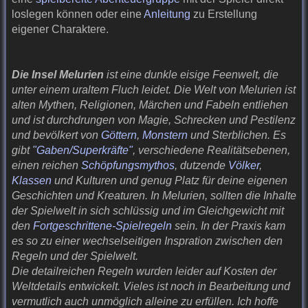
loslegen können oder eine
Anleitung
zu Erstellung
eigener Charaktere.
Die Insel Melurien
ist eine dunkle eisige Feenwelt, die
unter einem uraltem Fluch leidet. Die Welt von Melurien ist
alten Mythen, Religionen, Märchen und Fabeln entliehen
und ist durchdrungen von Magie, Schrecken und Pestilenz
und bevölkert von
Göttern
,
Monstern
und Sterblichen. Es
gibt
"Gaben/Superkräfte"
, verschiedene Realitätsebenen,
einen reichen
Schöpfungsmythos
, dutzende
Völker
,
Klassen
und Kulturen und genug Platz für deine eigenen
Geschichten und Kreaturen. In Melurien, sollten die Inhalte
der Spielwelt in sich schlüssig und im Gleichgewicht mit
den
Fortgeschrittene-Spielregeln
sein. In der Praxis kam
es so zu einer wechselseitigen Inspration zwischen den
Regeln und der Spielwelt.
Die detailreichen Regeln wurden leider auf Kosten der
Weltdetails entwickelt. Vieles ist noch in Bearbeitung und
vermutlich auch unmöglich alleine zu erfüllen. Ich hoffe