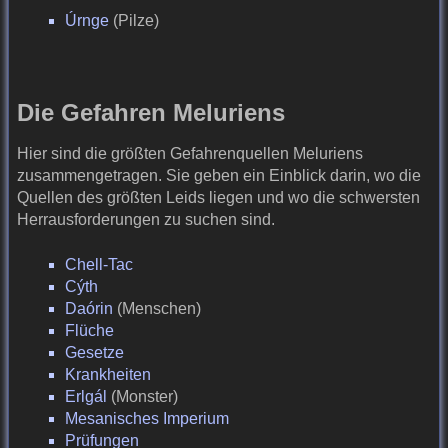
Úrnge
(Pilze)
Die Gefahren Meluriens
Hier sind die größten Gefahrenquellen Meluriens
zusammengetragen. Sie geben ein Einblick darin, wo die
Quellen des größten Leids liegen und wo die schwersten
Herrausforderungen zu suchen sind.
Chell-Tac
Cýth
Daórin
(Menschen)
Flüche
Gesetze
Krankheiten
Erlgál
(Monster)
Mesanisches Imperium
Prüfungen