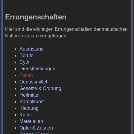
Errungenschaften
Hier sind die wichtigen Errungenschaften der melurischen
Kulturen zusammengetragen.
Ausrüstung
Berufe
Cyth
Dienstleistungen
Fallen
Genussmittel
Gesetze & Ordnung
Heilmittel
Kampfkunst
Kleidung
Kultur
Materialien
Opfer & Zutaten