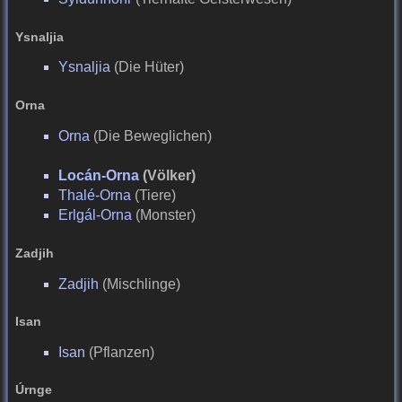
Ysnaljia
Ysnaljia
(Die Hüter)
Orna
Orna
(Die Beweglichen)
Locán-Orna
(Völker)
Thalé-Orna
(Tiere)
Erlgál-Orna
(Monster)
Zadjih
Zadjih
(Mischlinge)
Isan
Isan
(Pflanzen)
Úrnge