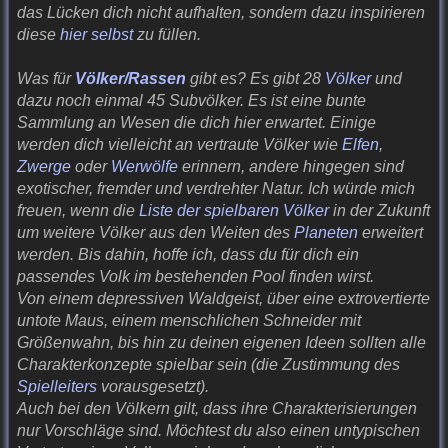
das Lücken dich nicht aufhalten, sondern dazu inspirieren
diese
hier selbst
zu füllen.
Was für
Völker/Rassen
gibt es? Es gibt 28
Völker
und
dazu noch einmal 45 Subvölker. Es ist eine bunte
Sammlung an Wesen die dich hier erwartet. Einige
werden dich vielleicht an vertraute Völker wie
Elfen
,
Zwerge
oder
Werwölfe
erinnern, andere hingegen sind
exotischer, fremder und verdrehter Natur. Ich würde mich
freuen, wenn die
Liste der spielbaren Völker
in der Zukunft
um weitere Völker aus den Weiten des
Planeten
erweitert
werden. Bis dahin, hoffe ich, dass du für dich ein
passendes Volk im bestehenden Pool finden wirst.
Von einem depressiven Waldgeist, über eine extrovertierte
untote Maus, einem menschlichen Schneider mit
Größenwahn, bis hin zu deinen eigenen Ideen sollten alle
Charakterkonzepte spielbar sein (die Zustimmung des
Spielleiters
vorausgesetzt).
Auch bei den Völkern gilt, dass ihre Charakterisierungen
nur Vorschläge sind. Möchtest du also einen untypischen