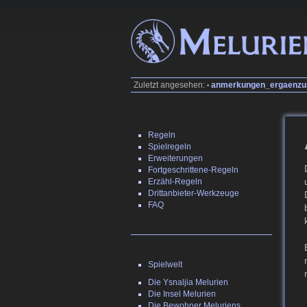
Zuletzt angesehen:
anmerkungen_ergaenzu
•
Regeln
Spielregeln
Erweiterungen
Fortgeschrittene-Regeln
Erzähl-Regeln
Drittanbieter-Werkzeuge
FAQ
Spielwelt
Die Ysnaljia Melurien
Die Insel Melurien
Die Bewohner Meluriens