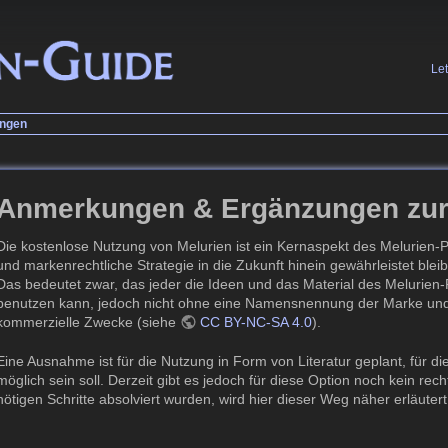
Le
ngen
Anmerkungen & Ergänzungen zur
Die kostenlose Nutzung von Melurien ist ein Kernaspekt des Melurien-Pr
und markenrechtliche Strategie in die Zukunft hinein gewährleistet blei
Das bedeutet zwar, das jeder die Ideen und das Material des Melurien
benutzen kann, jedoch nicht ohne eine Namensnennung der Marke und U
kommerzielle Zwecke (siehe
CC BY-NC-SA 4.0
).
Eine Ausnahme ist für die Nutzung in Form von Literatur geplant, für di
möglich sein soll. Derzeit gibt es jedoch für diese Option noch kein re
nötigen Schritte absolviert wurden, wird hier dieser Weg näher erläuter