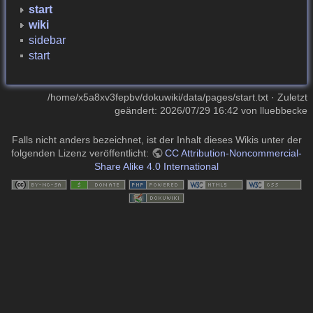
start
wiki
sidebar
start
/home/x5a8xv3fepbv/dokuwiki/data/pages/start.txt
· Zuletzt
geändert:
2026/07/29 16:42
von
lluebbecke
Falls nicht anders bezeichnet, ist der Inhalt dieses Wikis unter der
folgenden Lizenz veröffentlicht:
CC Attribution-Noncommercial-
Share Alike 4.0 International